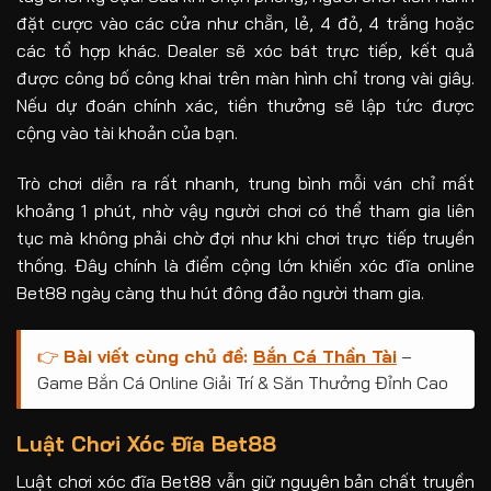
đặt cược vào các cửa như chẵn, lẻ, 4 đỏ, 4 trắng hoặc
các tổ hợp khác. Dealer sẽ xóc bát trực tiếp, kết quả
được công bố công khai trên màn hình chỉ trong vài giây.
Nếu dự đoán chính xác, tiền thưởng sẽ lập tức được
cộng vào tài khoản của bạn.
Trò chơi diễn ra rất nhanh, trung bình mỗi ván chỉ mất
khoảng 1 phút, nhờ vậy người chơi có thể tham gia liên
tục mà không phải chờ đợi như khi chơi trực tiếp truyền
thống. Đây chính là điểm cộng lớn khiến xóc đĩa online
Bet88 ngày càng thu hút đông đảo người tham gia.
👉
Bài viết cùng chủ đề:
Bắn Cá Thần Tài
–
Game Bắn Cá Online Giải Trí & Săn Thưởng Đỉnh Cao
Luật Chơi Xóc Đĩa Bet88
Luật chơi xóc đĩa Bet88 vẫn giữ nguyên bản chất truyền