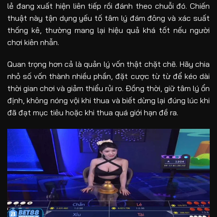
lẻ đang xuất hiện liên tiếp rồi đánh theo chuỗi đó. Chiến
thuật này tận dụng yếu tố tâm lý đám đông và xác suất
thống kê, thường mang lại hiệu quả khá tốt nếu người
chơi kiên nhẫn.
Quan trọng hơn cả là quản lý vốn thật chặt chẽ. Hãy chia
nhỏ số vốn thành nhiều phần, đặt cược từ từ để kéo dài
thời gian chơi và giảm thiểu rủi ro. Đồng thời, giữ tâm lý ổn
định, không nóng vội khi thua và biết dừng lại đúng lúc khi
đã đạt mục tiêu hoặc khi thua quá giới hạn đề ra.