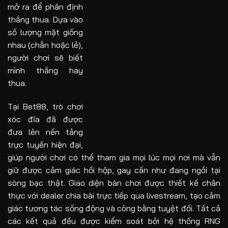
mở ra để phân định
thắng thua. Dựa vào
số lượng mặt giống
nhau (chẵn hoặc lẻ),
người chơi sẽ biết
mình thắng hay
thua.
Tại Bet88, trò chơi
xóc đĩa đã được
đưa lên nền tảng
trực tuyến hiện đại,
giúp người chơi có thể tham gia mọi lúc mọi nơi mà vẫn
giữ được cảm giác hồi hộp, gay cấn như đang ngồi tại
sòng bạc thật. Giao diện bàn chơi được thiết kế chân
thực với dealer chia bài trực tiếp qua livestream, tạo cảm
giác tương tác sống động và công bằng tuyệt đối. Tất cả
các kết quả đều được kiểm soát bởi hệ thống RNG