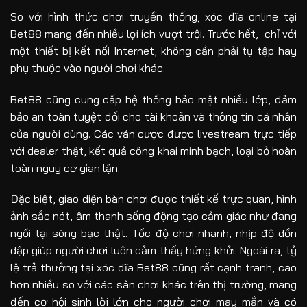
So với hình thức chơi truyền thống, xóc đĩa online tại
Bet88 mang đến nhiều lợi ích vượt trội. Trước hết, chỉ với
một thiết bị kết nối Internet, không cần phải tụ tập hay
phụ thuộc vào người chơi khác.
Bet88 cũng cung cấp hệ thống bảo mật nhiều lớp, đảm
bảo an toàn tuyệt đối cho tài khoản và thông tin cá nhân
của người dùng. Các ván cược được livestream trực tiếp
với dealer thật, kết quả công khai minh bạch, loại bỏ hoàn
toàn nguy cơ gian lận.
Đặc biệt, giao diện bàn chơi được thiết kế trực quan, hình
ảnh sắc nét, âm thanh sống động tạo cảm giác như đang
ngồi tại sòng bạc thật. Tốc độ chơi nhanh, nhịp độ dồn
dập giúp người chơi luôn cảm thấy hứng khởi. Ngoài ra, tỷ
lệ trả thưởng tại xóc đĩa Bet88 cũng rất cạnh tranh, cao
hơn nhiều so với các sân chơi khác trên thị trường, mang
đến cơ hội sinh lời lớn cho người chơi may mắn và có