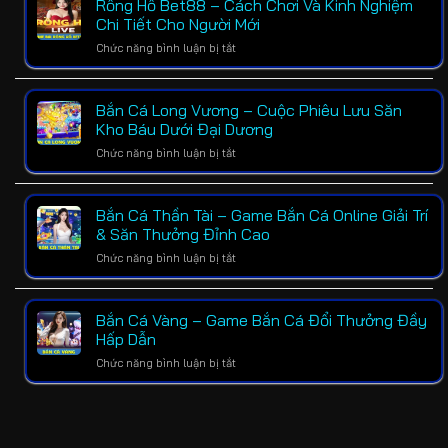
Rồng Hổ Bet88 – Cách Chơi Và Kinh Nghiệm
Triệu
Khám
Chi Tiết Cho Người Mới
Trong
Phá
10
Xổ Số Keno – Cách Chơi Keno Dễ Hiểu, Cơ Hội Trúng
Game
➤
ở
Chức năng bình luận bị tắt
Phút
Bài
Lớn
Rồng
Được
Hổ
Chơi
Bet88
Bắn Cá Long Vương – Cuộc Phiêu Lưu Săn
Chơi Xổ Số Siêu Tốc Online: Bí Quyết Quản Lý Vốn
➤
Nhiều
–
Kho Báu Dưới Đại Dương
Và Tăng Tỷ Lệ Trúng
Nhất
Cách
2026
Chơi
ở
Chức năng bình luận bị tắt
Và
Bắn
Poker – Trò Chơi Trí Tuệ Đỉnh Cao Trong Làng Game
➤
Kinh
Cá
Bài Online
Nghiệm
Long
Bắn Cá Thần Tài – Game Bắn Cá Online Giải Trí
Chi
Vương
& Săn Thưởng Đỉnh Cao
Tiết
–
Phỏm – Hướng Dẫn Chi Tiết Cách Chơi Và Chiến
➤
Cho
Cuộc
Thuật Thắng Lớn
ở
Chức năng bình luận bị tắt
Người
Phiêu
Bắn
Mới
Lưu
Cá
Xì Dách Online – Cách Chơi Xì Dách Luôn Thắng Cho
➤
Săn
Thần
Bắn Cá Vàng – Game Bắn Cá Đổi Thưởng Đầy
Người Mới
Kho
Tài
Hấp Dẫn
Báu
–
Dưới
Game
ở
Chức năng bình luận bị tắt
Mậu Binh Online – Hướng Dẫn Cách Chơi, Chiến
➤
Đại
Bắn
Bắn
Lược Và Kinh Nghiệm
Dương
Cá
Cá
Online
Vàng
Giải
–
Top 7 Chiến Thuật Cá Cược Bóng Bàn Giúp Bạn Tăng
➤
Trí
Game