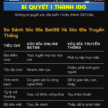
Những bí quyết xóc đĩa biến 1 triệu thành 100 triệu
So Sánh Xóc Đĩa Bet88 Và Xóc Đĩa Truyền
Thống
XÓC ĐĨA ONLINE
XÓC ĐĨA TRUYỀN
TIÊU CHÍ
BET88
THỐNG
Địa điểm
Trực tuyến mọi lúc mọi
Phải tụ tập trực tiếp
chơi
nơi
Chậm, phải chờ gom
Tốc độ chơi
Nhanh, liên tục
người
Tính minh
Có giám sát & công
Dễ bị gian lận, can
bạch
nghệ RNG
thiệp
Tỷ lệ trả
Cao, cố định, công khai
Tùy thỏa thuận
thưởng
Độ bảo mật
Cao, ẩn danh
Thấp, dễ bị phát hiện