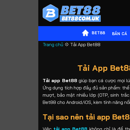
Bỏ
qua
nội
dung
BET88
BẮN CÁ
Trang chủ
💠
Tải App Bet88
Tải App Bet88
Tải app Bet88
giúp bạn cá cược mọi lú
Ứng dụng tích hợp đầy đủ sản phẩm: thể t
mượt, bảo mật nhiều lớp (OTP, sinh trắc
Bet88 cho Android/iOS, kèm tính năng nổi
Tại sao nên tải app Bet
Việc
tải app Bet88
không chỉ là để th