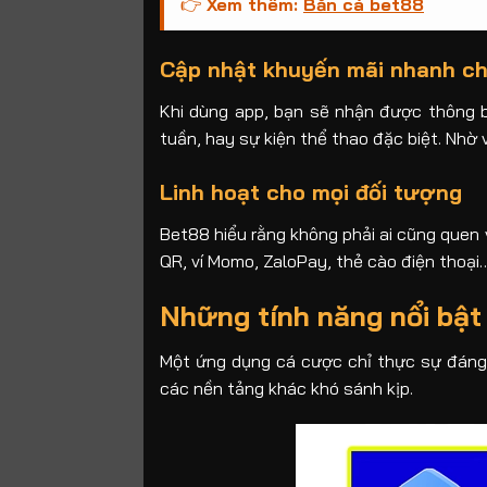
👉
Xem thêm:
Bắn cá bet88
Cập nhật khuyến mãi nhanh c
Khi dùng app, bạn sẽ nhận được thông b
tuần, hay sự kiện thể thao đặc biệt. Nhờ 
Linh hoạt cho mọi đối tượng
Bet88 hiểu rằng không phải ai cũng quen v
QR, ví Momo, ZaloPay, thẻ cào điện thoại
Những tính năng nổi bậ
Một ứng dụng cá cược chỉ thực sự đáng g
các nền tảng khác khó sánh kịp.