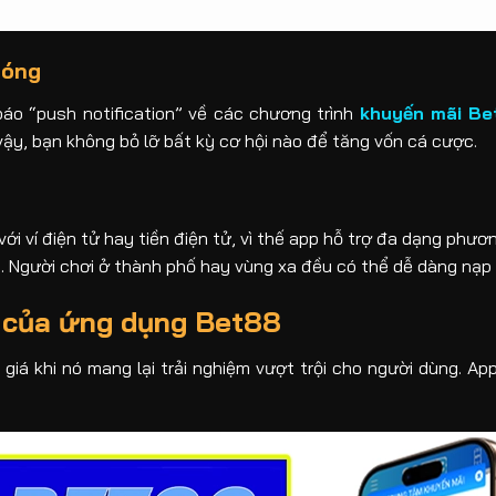
hóng
áo “push notification” về các chương trình
khuyến mãi Be
vậy, bạn không bỏ lỡ bất kỳ cơ hội nào để tăng vốn cá cược.
ới ví điện tử hay tiền điện tử, vì thế app hỗ trợ đa dạng phư
… Người chơi ở thành phố hay vùng xa đều có thể dễ dàng nạp 
t của ứng dụng Bet88
iá khi nó mang lại trải nghiệm vượt trội cho người dùng. App