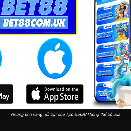
Những tính năng nổi bật của App Bet88 không thể bỏ qua