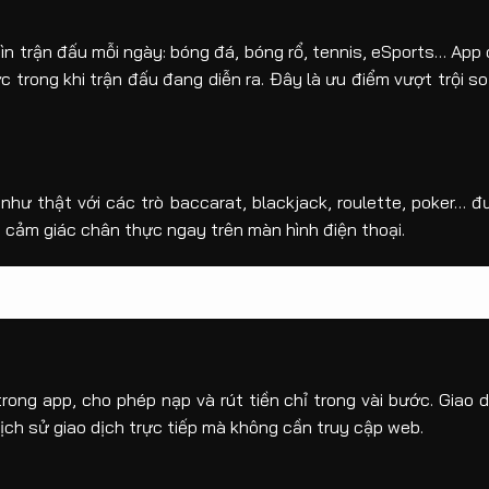
n trận đấu mỗi ngày: bóng đá, bóng rổ, tennis, eSports… App c
c trong khi trận đấu đang diễn ra. Đây là ưu điểm vượt trội so
ư thật với các trò baccarat, blackjack, roulette, poker… đư
ạo cảm giác chân thực ngay trên màn hình điện thoại.
rong app, cho phép nạp và rút tiền chỉ trong vài bước. Giao dị
ịch sử giao dịch trực tiếp mà không cần truy cập web.