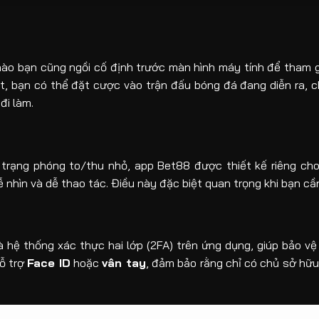
 nào bạn cũng ngồi cố định trước màn hình máy tính để tham g
et, bạn có thể đặt cược vào trận đấu bóng đá đang diễn ra, ch
đi làm.
 trạng phóng to/thu nhỏ, app Bet88 được thiết kế riêng c
 nhìn và dễ thao tác. Điều này đặc biệt quan trọng khi bạn cầ
ệ thống xác thực hai lớp (2FA) trên ứng dụng, giúp bảo vệ 
ỗ trợ
Face ID
hoặc
vân tay
, đảm bảo rằng chỉ có chủ sở hữu