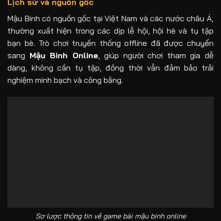
Lịch sử và nguồn gốc
Mậu Binh có nguồn gốc tại Việt Nam và các nước châu Á,
thường xuất hiện trong các dịp lễ hội, hội hè và tụ tập
bạn bè. Trò chơi truyền thống offline đã được chuyển
sang
Mậu Binh Online
, giúp người chơi tham gia dễ
dàng, không cần tụ tập, đồng thời vẫn đảm bảo trải
nghiệm minh bạch và công bằng.
Sơ lược thông tin về game bài mậu binh online