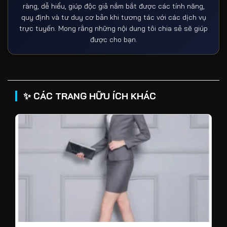
ràng, dễ hiểu, giúp độc giả nắm bắt được các tính năng,
quy định và tư duy cơ bản khi tương tác với các dịch vụ
trực tuyến. Mong rằng những nội dung tôi chia sẻ sẽ giúp
được cho bạn.
✨ CÁC TRANG HỮU ÍCH KHÁC