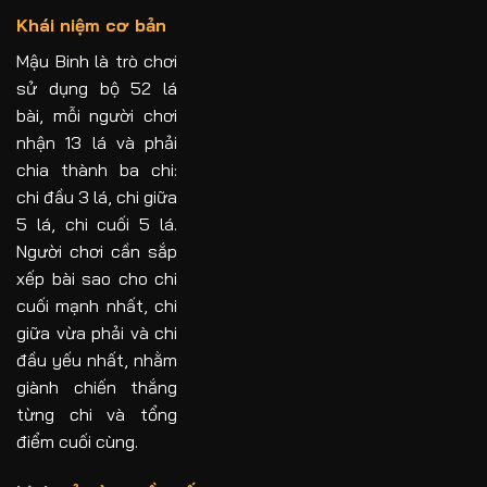
Khái niệm cơ bản
Mậu Binh là trò chơi
sử dụng bộ 52 lá
bài, mỗi người chơi
nhận 13 lá và phải
chia thành ba chi:
chi đầu 3 lá, chi giữa
5 lá, chi cuối 5 lá.
Người chơi cần sắp
xếp bài sao cho chi
cuối mạnh nhất, chi
giữa vừa phải và chi
đầu yếu nhất, nhằm
giành chiến thắng
từng chi và tổng
điểm cuối cùng.