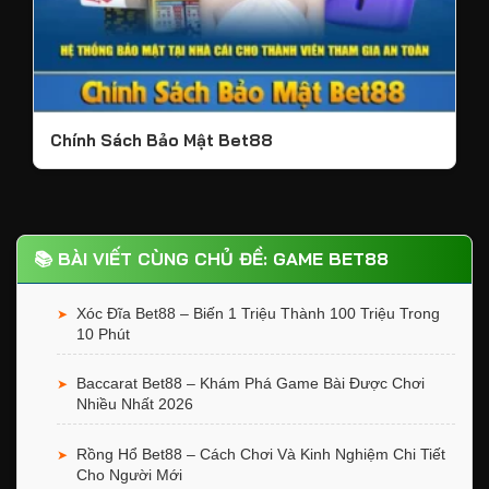
Chính Sách Bảo Mật Bet88
📚 BÀI VIẾT CÙNG CHỦ ĐỀ: GAME BET88
Xóc Đĩa Bet88 – Biến 1 Triệu Thành 100 Triệu Trong
➤
10 Phút
Baccarat Bet88 – Khám Phá Game Bài Được Chơi
➤
Nhiều Nhất 2026
Rồng Hổ Bet88 – Cách Chơi Và Kinh Nghiệm Chi Tiết
➤
Cho Người Mới