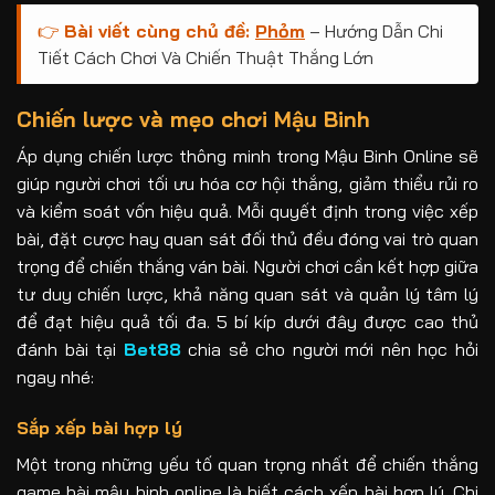
👉
Bài viết cùng chủ đề:
Phỏm
– Hướng Dẫn Chi
Tiết Cách Chơi Và Chiến Thuật Thắng Lớn
Chiến lược và mẹo chơi Mậu Binh
Áp dụng chiến lược thông minh trong Mậu Binh Online sẽ
giúp người chơi tối ưu hóa cơ hội thắng, giảm thiểu rủi ro
và kiểm soát vốn hiệu quả. Mỗi quyết định trong việc xếp
bài, đặt cược hay quan sát đối thủ đều đóng vai trò quan
trọng để chiến thắng ván bài. Người chơi cần kết hợp giữa
tư duy chiến lược, khả năng quan sát và quản lý tâm lý
để đạt hiệu quả tối đa. 5 bí kíp dưới đây được cao thủ
đánh bài tại
Bet88
chia sẻ cho người mới nên học hỏi
ngay nhé:
Sắp xếp bài hợp lý
Một trong những yếu tố quan trọng nhất để chiến thắng
game bài mậu binh online là biết cách xếp bài hợp lý. Chi