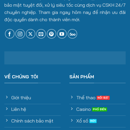
bảo mật tuyệt đối, xử lý siêu tốc cùng dịch vụ CSKH 24/7
chuyên nghiệp. Tham gia ngay hôm nay để nhận ưu đãi
độc quyền dành cho thành viên mới.
VỀ CHÚNG TÔI
SẢN PHẨM
Giới thiệu
Thể thao
Liên hệ
Casino
Chính sách bảo mật
Xổ số