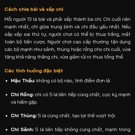
Cách chia bài và xếp chi
Mỗi người 13 lá bài và phải xếp thành ba chi. Chi cuối nên
mạnh nhất, chi giữa trung bình và chi đầu yếu nhất. Nếu
sắp xếp sai thứ tự, người chơi có thể bị thua trắng, mất
toàn bộ tiền cược. Người chơi cao cấp thường tận dụng
các bộ mạnh như sảnh, thùng hoặc rồng cho chi cuối, vừa
tăng khả năng thắng chi, vừa giảm rủi ro thua tổng thể.
Các tình huống đặc biệt
Mậu Thầu:
không có bộ nào, tính điểm đơn lẻ.
Chi Rồng:
chi có 5 lá liên tiếp cùng chất, cực kỳ mạnh
và hiếm gặp.
Chi Thùng:
5 lá cùng chất, tạo lợi thế vượt trội.
Chi Sảnh:
5 lá liên tiếp không cùng chất, mạnh trong