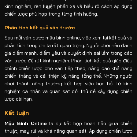
kinh nghiệm, rèn luyện phản xạ và hiểu rõ cách áp dụng
chiến lược phù hợp trong từng tình huống.
Phân tích kết quả ván trước
Sau mỗi ván cược mậu binh online, việc xem lại kết quả và
phân tích từng chi là rất quan trọng. Người chơi nên đánh
giá điểm mạnh, điểm yếu và quyết định sai lầm trong các
ván trước để rút kinh nghiệm. Phân tích kết quả giúp điều
chỉnh chiến lược cho ván tiếp theo, nâng cao khả năng
chiến thắng và cải thiện kỹ năng tổng thể. Những người
chơi thành công thường kết hợp việc học hỏi từ kinh
nghiệm cá nhân và quan sát đối thủ để xây dựng chiến
lược dài hạn.
Kết luận
Mậu Binh Online
là sự kết hợp hoàn hảo giữa chiến
thuật, may rủi và khả năng quan sát. Áp dụng chiến lược