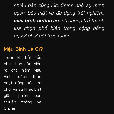
nhiều bàn cùng lúc. Chính nhờ sự minh
bạch, bảo mật và đa dạng trải nghiệm,
mậu binh online
nhanh chóng trở thành
lựa chọn phổ biến trong cộng đồng
người chơi bài trực tuyến.
Mậu Binh Là Gì?
Trước khi bắt đầu
chơi, bạn cần hiểu
rõ khái niệm Mậu
Binh, cách thức
hoạt động của trò
chơi và sự khác biệt
giữa phiên bản
truyền thống và
Online.