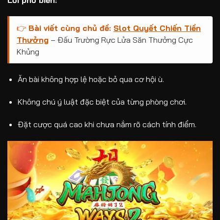
👉
Bài viết cùng chủ đề:
Slot Quyết Chiến Tiền
Thưởng
– Đấu Trường Rực Lửa Săn Thưởng Cực
Khủng
Ăn bài không hợp lệ hoặc bỏ qua cơ hội ù.
Không chú ý luật đặc biệt của từng phòng chơi.
Đặt cược quá cao khi chưa nắm rõ cách tính điểm.