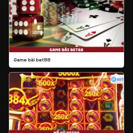
Game bài bet88