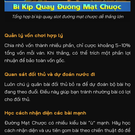
Tổng hợp bí kíp quay slot đường mạt chược dễ thắng lớn
Quản lý vốn chơi hợp lý
Chia nhỏ vốn thành nhiều phần, chỉ cược khoảng 5–10%
tổng vốn mỗi ván. Khi thắng, có thể trích một phần lợi
nhuận để bảo toàn vốn gốc.
Quan sát đối thủ và dự đoán nước đi
Luôn chú ý quân bài đối thủ bỏ ra để dự đoán bộ bài họ
đang theo đuổi. Điều này giúp bạn tránh nhường bài có lợi
cho đối thủ.
Học cách nhận diện các bài mạnh
Đường Mạt Chược có nhiều kiểu bài “ù” mạnh. Hãy học
cách nhận diện và ưu tiên gom bài theo chiến thuật đó để