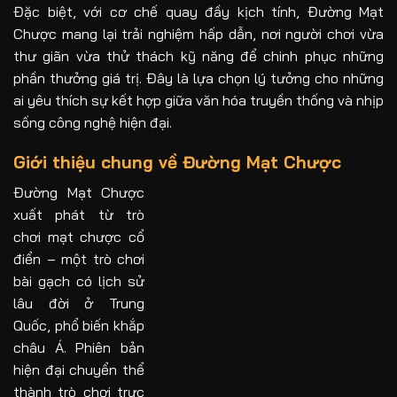
Đặc biệt, với cơ chế quay đầy kịch tính, Đường Mạt
Chược mang lại trải nghiệm hấp dẫn, nơi người chơi vừa
thư giãn vừa thử thách kỹ năng để chinh phục những
phần thưởng giá trị. Đây là lựa chọn lý tưởng cho những
ai yêu thích sự kết hợp giữa văn hóa truyền thống và nhịp
sống công nghệ hiện đại.
Giới thiệu chung về Đường Mạt Chược
Đường Mạt Chược
xuất phát từ trò
chơi mạt chược cổ
điển – một trò chơi
bài gạch có lịch sử
lâu đời ở Trung
Quốc, phổ biến khắp
châu Á. Phiên bản
hiện đại chuyển thể
thành trò chơi trực