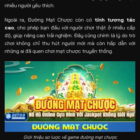
nhiều người yêu thích.
Ngoài ra, Đường Mạt Chược còn có
tính tương tác
cao
, cho phép bạn đấu với người chơi thật ở nhiều cấp
độ, giúp nâng cao trải nghiệm. Đây cũng chính là lý do trò
chơi không chỉ thu hút người mới mà còn hấp dẫn với
những ai đã quen chơi mạt chược truyền thống.
Giới thiệu sơ lược về game đường mạt chược