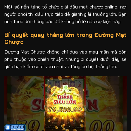
Một số nền tảng tổ chức giải đấu mạt chược online, nơi
người chơi thi đấu trực tiếp để giành giải thưởng lớn. Bạn
nên theo dõi thông báo để không bỏ lỡ các sự kiện này.
Bí quyết quay thắng lớn trong Đường Mạt
Chược
Đường Mạt Chược không chỉ dựa vào may mắn mà còn
phụ thuộc vào chiến thuật. Những bí quyết dưới đây sẽ
giúp bạn kiểm soát ván chơi và tăng cơ hội thắng lớn.