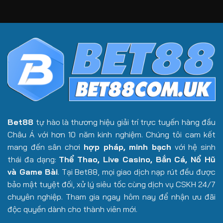
Giải
–
Top 7 Chiến Thuật Cá Cược Bóng Bàn Giúp Bạn Tăng
➤
Trí
Game
Tỷ Lệ Thắng
&
Bắn
Săn
Cá
Thưởng
Cá Độ Bóng Đá & 5 Bí Quyết Độ Banh Hiệu Quả Nhất
Đổi
➤
Đỉnh
Thưởng
2026
Cao
Đầy
Hấp
Dẫn
Bet88
tự hào là thương hiệu giải trí trực tuyến hàng đầu
Châu Á với hơn 10 năm kinh nghiệm. Chúng tôi cam kết
mang đến sân chơi
hợp pháp, minh bạch
với hệ sinh
thái đa dạng:
Thể Thao, Live Casino, Bắn Cá, Nổ Hũ
và Game Bài
. Tại Bet88, mọi giao dịch nạp rút đều được
bảo mật tuyệt đối, xử lý siêu tốc cùng dịch vụ CSKH 24/7
chuyên nghiệp. Tham gia ngay hôm nay để nhận ưu đãi
độc quyền dành cho thành viên mới.