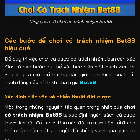
Tổng quan về chơi có trách nhiệm Bet88
Các bước để chơi có trách nhiệm Bet88
hiệu quả
Để duy trì việc chơi cá cược có trách nhiệm, bạn cần xác
định rõ các bước cụ thể và thực hiện một cách kiên trì.
Sau đây là một số hướng dẫn giúp bạn kiểm soát tốt
hành động của mình khi tham gia
Bet88
.
Xác định tiền vốn và chiến thuật đặt cược
Một trong những nguyên tắc quan trọng nhất của
chơi
có trách nhiệm Bet88
là xác định ngân sách cá cược
trước khi bắt đầu chơi. Bạn nên đặt ra mức tiền tối đa có
thể chấp nhận mất và tuyệt đối không vượt qua giới hạn
đó.