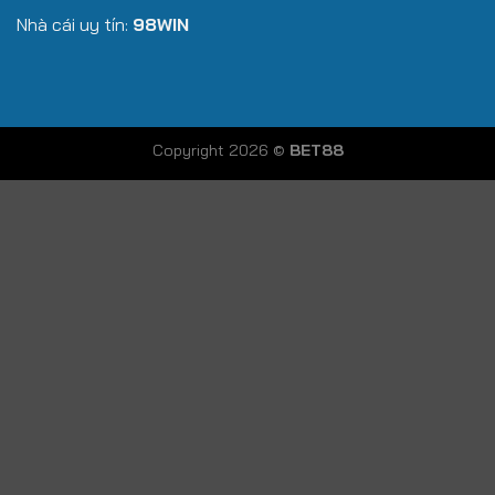
Nhà cái uy tín:
98WIN
Copyright 2026 ©
BET88