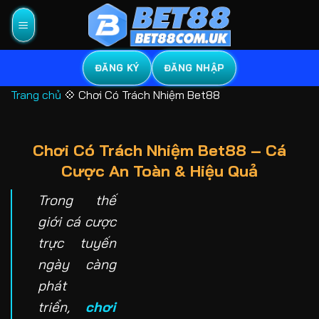
Bỏ
qua
nội
dung
ĐĂNG NHẬP
ĐĂNG KÝ
Trang chủ
💠
Chơi Có Trách Nhiệm Bet88
Chơi Có Trách Nhiệm Bet88 – Cá
Cược An Toàn & Hiệu Quả
Trong thế
giới cá cược
trực tuyến
ngày càng
phát
triển,
chơi