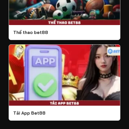
Thể thao bet88
Tải App Bet88