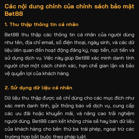
Các nội dung chính của chính sách bảo mật
Bet88
1. Thu thập thông tin cá nhân
Bet88 thu thập các thông tin cá nhân của người dùng
như tên, địa chỉ email, số điện thoại, ngày sinh, và các dữ
liệu liên quan đến hoạt động đăng ký, nạp tiền, rút tiền và
sử dụng dịch vụ. Việc này giúp Bet88 xác minh danh tính
người chơi một cách chính xác, hạn chế gian lận và bảo
vệ quyền lợi của khách hàng.
2. Sử dụng dữ liệu cá nhân
Dữ liệu thu thập được sẽ chỉ dùng cho các mục đích như
xác minh danh tính, gửi thông báo về dịch vụ, cung cấp
các ưu đãi hoặc khuyến mãi, và nâng cao trải nghiệm
người dùng. Bet88 cam kết không chia sẻ hay bán dữ liệu
của khách hàng cho bên thứ ba trái phép, ngoại trừ các
trường hợp bắt buộc theo pháp luật.