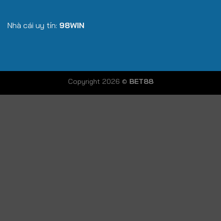
Nhà cái uy tín:
98WIN
Copyright 2026 ©
BET88