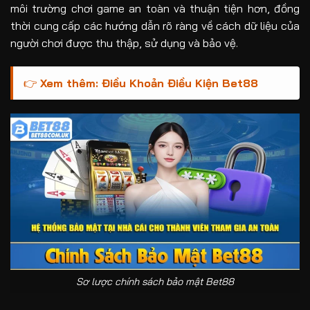
môi trường chơi game an toàn và thuận tiện hơn, đồng
thời cung cấp các hướng dẫn rõ ràng về cách dữ liệu của
người chơi được thu thập, sử dụng và bảo vệ.
👉
Xem thêm:
Điều Khoản Điều Kiện Bet88
Sơ lược chính sách bảo mật Bet88