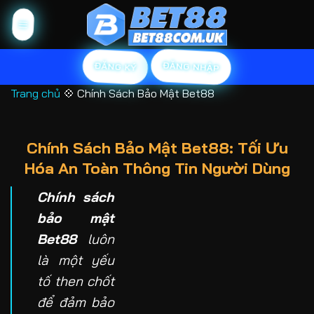
Bỏ
qua
nội
dung
ĐĂNG KÝ
ĐĂNG NHẬP
Trang chủ
💠
Chính Sách Bảo Mật Bet88
Chính Sách Bảo Mật Bet88: Tối Ưu
Hóa An Toàn Thông Tin Người Dùng
Chính sách
bảo mật
Bet88
luôn
là một yếu
tố then chốt
để đảm bảo