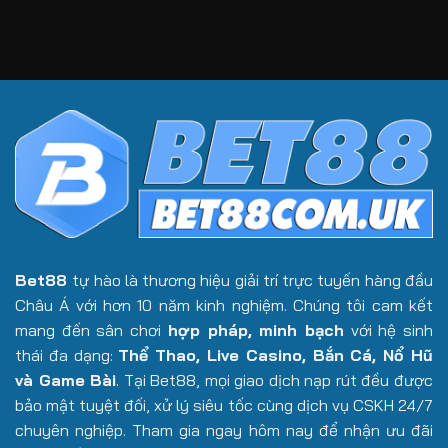
Bet88
tự hào là thương hiệu giải trí trực tuyến hàng đầu
Châu Á với hơn 10 năm kinh nghiệm. Chúng tôi cam kết
mang đến sân chơi
hợp pháp, minh bạch
với hệ sinh
thái đa dạng:
Thể Thao, Live Casino, Bắn Cá, Nổ Hũ
và Game Bài
. Tại Bet88, mọi giao dịch nạp rút đều được
bảo mật tuyệt đối, xử lý siêu tốc cùng dịch vụ CSKH 24/7
chuyên nghiệp. Tham gia ngay hôm nay để nhận ưu đãi