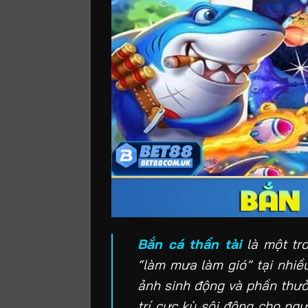
Bắn cá thần tài
là một tr
“làm mưa làm gió” tại nhiều
ảnh sinh động và phần thưởn
trí cực kỳ sôi động cho ngư