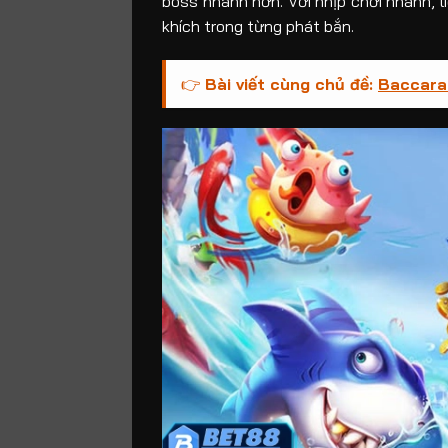
boss nhanh hơn. Với nhịp chơi nhanh, l
khích trong từng phát bắn.
👉
Bài viết cùng chủ đề:
Baccara