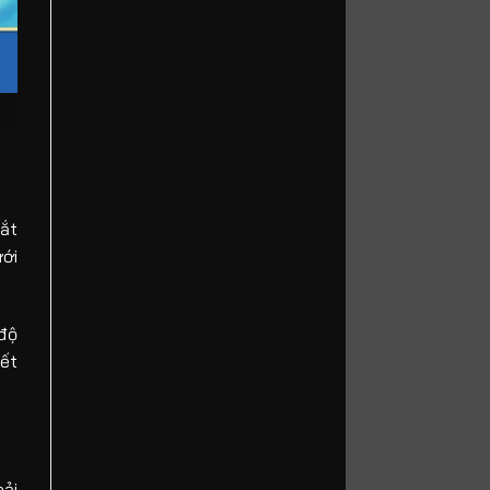
bắt
ưới
 độ
kết
hải