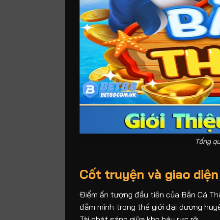
Tổng qu
Cốt truyện và giao diệ
Điểm ấn tượng đầu tiên của Bắn Cá Thầ
đắm mình trong thế giới đại dương huyền
Tài phát sáng giữa kho báu rực rỡ.