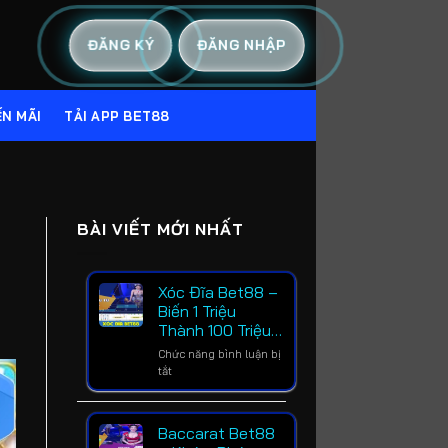
ĐĂNG NHẬP
ĐĂNG KÝ
N MÃI
TẢI APP BET88
BÀI VIẾT MỚI NHẤT
Xóc Đĩa Bet88 –
Biến 1 Triệu
Thành 100 Triệu
Trong 10 Phút
Chức năng bình luận bị
ở
tắt
Xóc
Đĩa
Bet88
Baccarat Bet88
–