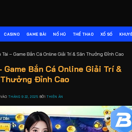
CASINO
GAME BÀI
NỔ HŨ
THỂ THAO
XỔ SỐ
KHUYẾ
 Tài – Game Bắn Cá Online Giải Trí & Săn Thưởng Đỉnh Cao
 Game Bắn Cá Online Giải Trí &
 Thưởng Đỉnh Cao
 VÀO
THÁNG 9 22, 2025
BỞI
THIÊN ÂN