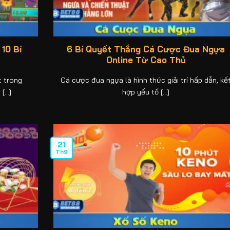
10 Bí
6 Bí Quyết Thắng Cá Cược Đua Ngựa
Online Từ Cao Thủ
t trong
Cá cược đua ngựa là hình thức giải trí hấp dẫn, kế
...]
hợp yếu tố [...]
21
Th9