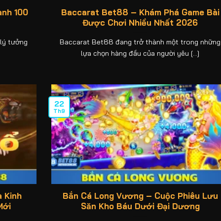
ành 100
Baccarat Bet88 – Khám Phá Game Bài
Được Chơi Nhiều Nhất 2026
lý tưởng
Baccarat Bet88 đang trở thành một trong những
lựa chọn hàng đầu của người yêu [...]
22
Th9
 Kinh
Bắn Cá Long Vương – Cuộc Phiêu Lưu
Mới
Săn Kho Báu Dưới Đại Dương