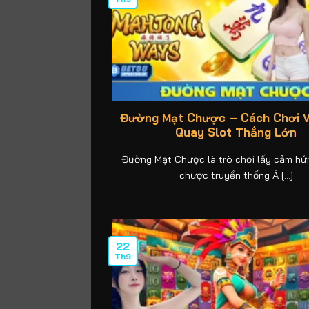
Đường Mạt Chược – Cách Chơi Và
Quay Slot Thắng Lớn
Đường Mạt Chược là trò chơi lấy cảm hứ
chược truyền thống Á [...]
22
Th9