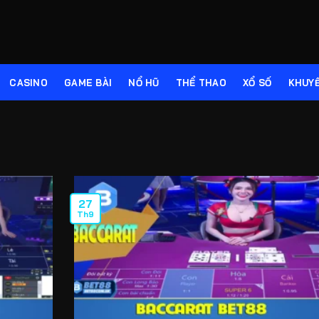
CASINO
GAME BÀI
NỔ HŨ
THỂ THAO
XỔ SỐ
KHUYẾ
27
Th9