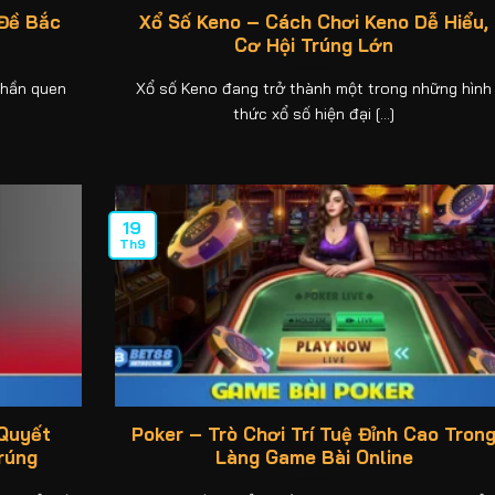
 Đề Bắc
Xổ Số Keno – Cách Chơi Keno Dễ Hiểu,
Cơ Hội Trúng Lớn
phần quen
Xổ số Keno đang trở thành một trong những hình
thức xổ số hiện đại [...]
19
Th9
 Quyết
Poker – Trò Chơi Trí Tuệ Đỉnh Cao Tron
rúng
Làng Game Bài Online