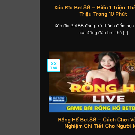
Xóc Đĩa Bet88 – Biến 1 Triệu Th
Triệu Trong 10 Phút
Xóc đĩa Bet88 đang trở thành điểm hẹn 
của đông đảo bet thủ [...]
22
Th9
Rồng Hổ Bet88 – Cách Chơi Và
Nghiệm Chi Tiết Cho Người 