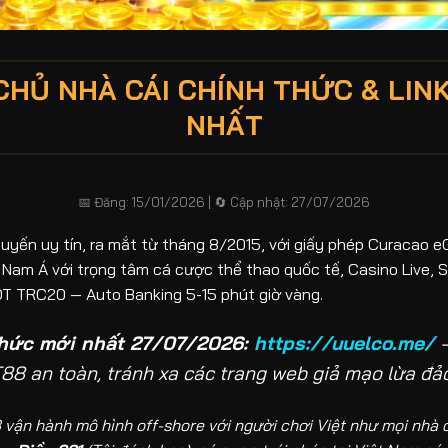
CHỦ NHÀ CÁI CHÍNH THỨC & LIN
NHẤT
📅 Đăng: 15/01/2026 | 🔄 Cập nhật: 27/07/2026
uyến uy tín, ra mắt từ tháng 8/2015, với giấy phép Curacao 
Nam Á với trọng tâm cá cược thể thao quốc tế, Casino Live, S
SDT TRC20 — Auto Banking 5-15 phút giờ vàng.
thức mới nhất 27/07/2026:
https://uuelco.me/
—
8 an toàn, tránh xa các trang web giả mạo lừa đảo
vận hành mô hình off-shore với người chơi Việt như mọi nhà 