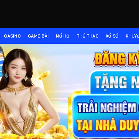
CASINO
GAME BÀI
NỔ HŨ
THỂ THAO
XỔ SỐ
KHUYẾ