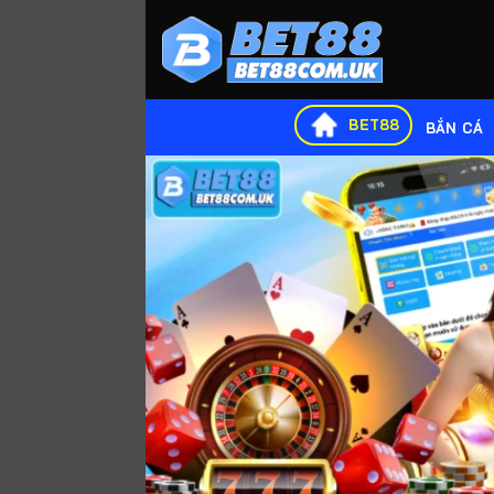
Bỏ
qua
nội
dung
BET88
BẮN CÁ