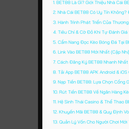
1. BET88 Là Gì? Giới Thiệu Nhà Cái
2. Nhà Cái BET88 Có Uy Tín Không? 
3. Hành Trình Phát Triển Của Thươn
4. Tiêu Chí & Cờ Đỏ Khi Tự Đánh Giá
5. Cẩm Nang Đọc Kèo Bóng Đá Tại 
6. Link Vào BET88 Mới Nhất (Cập Nhậ
7. Cách Đăng Ký BET88 Nhanh Nhất
8. Tải App BET88 APK Android & iOS
9. Nạp Tiền BET88: Lựa Chọn Cổng G
10. Rút Tiền BET88 Về Ngân Hàng Kè
11. Hệ Sinh Thái Casino & Thể Thao
12. Khuyến Mãi BET88 & Quy Định Vò
13. Quản Lý Vốn Cho Người Chơi Mới