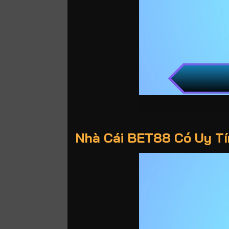
Nhà Cái BET88 Có Uy Tí