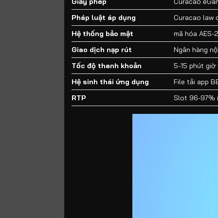
Giấy phép
Curacao eGam
Pháp luật áp dụng
Curacao law 
Hệ thống bảo mật
mã hóa AES-25
Giao dịch nạp rút
Ngân hàng nộ
Tốc độ thanh khoản
5-15 phút giờ
Hệ sinh thái ứng dụng
File tải app 
RTP
Slot 96-97% (