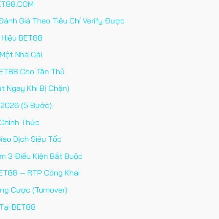
 BET88.COM
Đánh Giá Theo Tiêu Chí Verify Được
g Hiệu BET88
 Một Nhà Cái
BET88 Cho Tân Thủ
t Ngay Khi Bị Chặn)
 2026 (5 Bước)
 Chính Thức
iao Dịch Siêu Tốc
m 3 Điều Kiện Bắt Buộc
 BET88 — RTP Công Khai
ng Cược (Turnover)
 Tại BET88